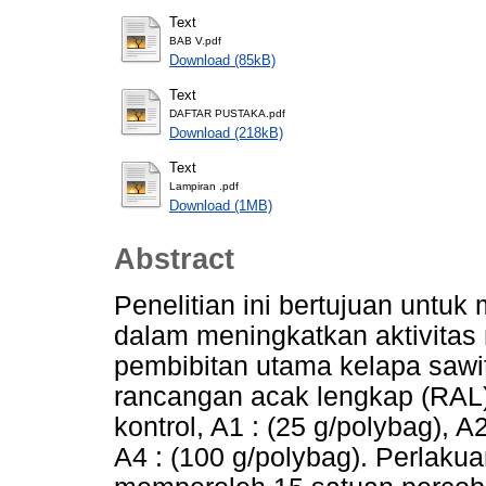
Text
BAB V.pdf
Download (85kB)
Text
DAFTAR PUSTAKA.pdf
Download (218kB)
Text
Lampiran .pdf
Download (1MB)
Abstract
Penelitian ini bertujuan untu
dalam meningkatkan aktivita
pembibitan utama kelapa sawit
rancangan acak lengkap (RAL)
kontrol, A1 : (25 g/polybag), A2
A4 : (100 g/polybag). Perlaku