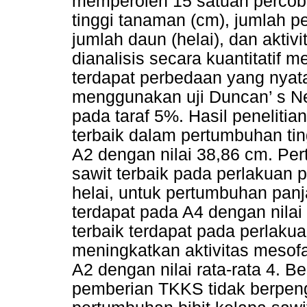
memperoleh 15 satuan percob
tinggi tanaman (cm), jumlah pe
jumlah daun (helai), dan aktiv
dianalisis secara kuantitatif 
terdapat perbedaan yang nyata
menggunakan uji Duncan’ s N
pada taraf 5%. Hasil penelit
terbaik dalam pertumbuhan ti
A2 dengan nilai 38,86 cm. Per
sawit terbaik pada perlakuan 
helai, untuk pertumbuhan panja
terdapat pada A4 dengan nila
terbaik terdapat pada perlakua
meningkatkan aktivitas mesofa
A2 dengan nilai rata-rata 4. 
pemberian TKKS tidak berpen