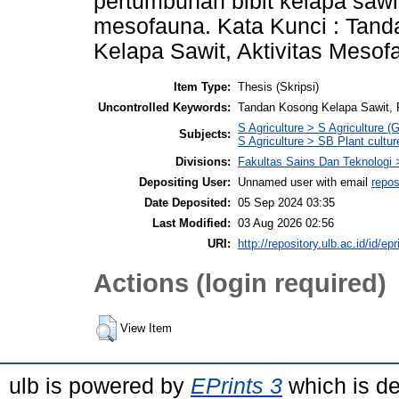
pertumbuhan bibit kelapa sawi
mesofauna. Kata Kunci : Tand
Kelapa Sawit, Aktivitas Mesof
Item Type:
Thesis (Skripsi)
Uncontrolled Keywords:
Tandan Kosong Kelapa Sawit, P
S Agriculture > S Agriculture (
Subjects:
S Agriculture > SB Plant cultur
Divisions:
Fakultas Sains Dan Teknologi 
Depositing User:
Unnamed user with email
repos
Date Deposited:
05 Sep 2024 03:35
Last Modified:
03 Aug 2026 02:56
URI:
http://repository.ulb.ac.id/id/ep
Actions (login required)
View Item
ulb is powered by
EPrints 3
which is d