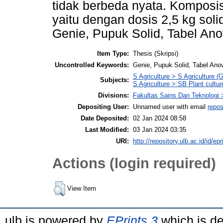
tidak berbeda nyata. Komposi
yaitu dengan dosis 2,5 kg sol
Genie, Pupuk Solid, Tabel Ano
Item Type:
Thesis (Skripsi)
Uncontrolled Keywords:
Genie, Pupuk Solid, Tabel Ano
S Agriculture > S Agriculture (
Subjects:
S Agriculture > SB Plant cultur
Divisions:
Fakultas Sains Dan Teknologi 
Depositing User:
Unnamed user with email
repos
Date Deposited:
02 Jan 2024 08:58
Last Modified:
03 Jan 2024 03:35
URI:
http://repository.ulb.ac.id/id/epr
Actions (login required)
View Item
ulb is powered by
EPrints 3
which is d