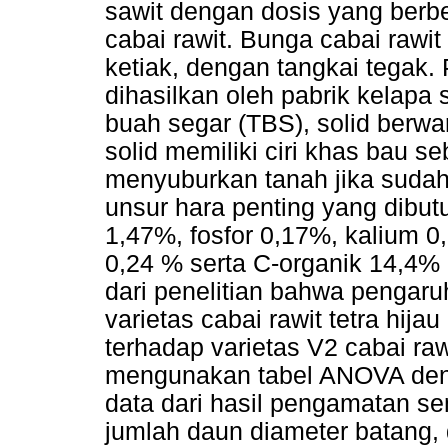
sawit dengan dosis yang ber
cabai rawit. Bunga cabai rawit
ketiak, dengan tangkai tegak.
dihasilkan oleh pabrik kelapa 
buah segar (TBS), solid berwa
solid memiliki ciri khas bau s
menyuburkan tanah jika suda
unsur hara penting yang dibut
1,47%, fosfor 0,17%, kalium 
0,24 % serta C-organik 14,4% 
dari penelitian bahwa pengar
varietas cabai rawit tetra hija
terhadap varietas V2 cabai rawi
mengunakan tabel ANOVA denga
data dari hasil pengamatan s
jumlah daun diameter batang,