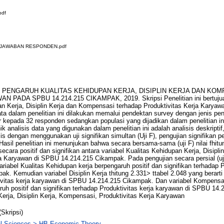
pdf
I JAWABAN RESPONDEN.pdf
362. PENGARUH KUALITAS KEHIDUPAN KERJA, DISIPLIN KERJA DAN K
ADA SPBU 14.214.215 CIKAMPAK, 2019. Skripsi Penelitian ini bertujua
n Kerja, Disiplin Kerja dan Kompensasi terhadap Produktivitas Kerja Kary
dalam penelitian ini dilakukan memalui pendektan survey dengan jenis penelit
 kepada 32 responden sedangkan populasi yang dijadikan dalam penelitian 
analisis data yang digunakan dalam penelitian ini adalah analisis deskriptif, 
s dengan menggunakan uji signifikan simultan (Uji F), pengujian signifikan pers
 Hasil penelitian ini menunjukan bahwa secara bersama-sama (uji F) nilai fhit
secara positif dan signifikan antara variabel Kualitas Kehidupan Kerja, Disip
a Karyawan di SPBU 14.214.215 Cikampak. Pada pengujian secara persial (uji 
riabel Kualitas Kehidupan kerja berpengaruh positif dan signifikan terhadap 
. Kemudian variabel Disiplin Kerja thitung 2.331> ttabel 2.048 yang berarti
tivitas kerja karyawan di SPBU 14.214.215 Cikampak. Dan variabel Kompensas
aruh positif dan signifikan terhadap Produktivitas kerja karyawan di SPBU 14
erja, Disiplin Kerja, Kompensasi, Produktivitas Kerja Karyawan
(Skripsi)
al Sciences > HB Economic Theory