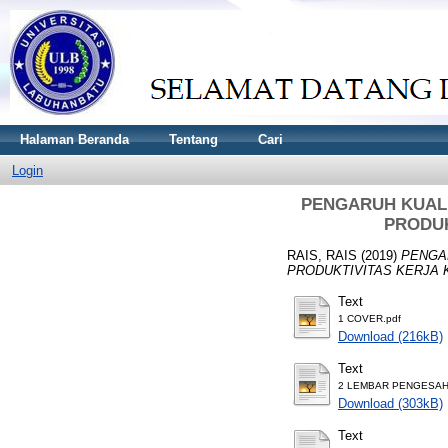
Halaman Beranda
Tentang
Cari
Login
PENGARUH KUALI
PRODUK
RAIS, RAIS
(2019)
PENGA
PRODUKTIVITAS KERJA 
Text
1 COVER.pdf
Download (216kB)
Text
2 LEMBAR PENGESAHA
Download (303kB)
Text