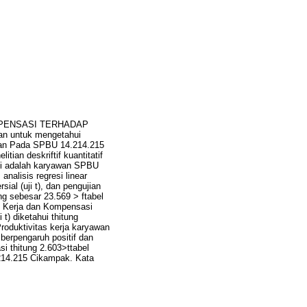
OMPENSASI TERHADAP
n untuk mengetahui
awan Pada SPBU 14.214.215
ian deskriftif kuantitatif
ini adalah karyawan SPBU
analisis regresi linear
ial (uji t), dan pengujian
ung sebesar 23.569 > ftabel
lin Kerja dan Kompensasi
t) diketahui thitung
Produktivitas kerja karyawan
 berpengaruh positif dan
i thitung 2.603>ttabel
.214.215 Cikampak. Kata