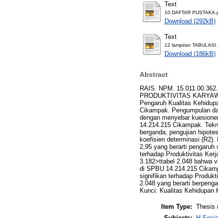
Text
10 DAFTAR PUSTAKA.
Download (292kB)
Text
12 lampiran TABULAS
Download (186kB)
Abstract
RAIS. NPM. 15.011.00.
PRODUKTIVITAS KARYAWAN P
Pengaruh Kualitas Kehidupa
Cikampak. Pengumpulan data 
dengan menyebar kuesioner
14.214.215 Cikampak. Teknik 
berganda, pengujian hipotesi
koefisien determinasi (R2).
2,95 yang berarti pengaruh 
terhadap Produktivitas Kerj
3.182>ttabel 2.048 bahwa va
di SPBU 14.214.215 Cikampak
signifikan terhadap Produk
2.048 yang berarti berpeng
Kunci: Kualitas Kehidupan K
Item Type:
Thesis 
Subjects:
H Soci