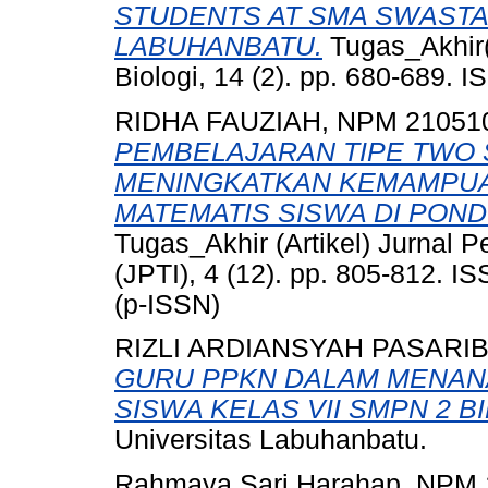
STUDENTS AT SMA SWASTA
LABUHANBATU.
Tugas_Akhir(A
Biologi, 14 (2). pp. 680-689.
RIDHA FAUZIAH, NPM 21051
PEMBELAJARAN TIPE TWO 
MENINGKATKAN KEMAMPU
MATEMATIS SISWA DI PON
Tugas_Akhir (Artikel) Jurnal 
(JPTI), 4 (12). pp. 805-812. 
(p-ISSN)
RIZLI ARDIANSYAH PASARIB
GURU PPKN DALAM MENANA
SISWA KELAS VII SMPN 2 B
Universitas Labuhanbatu.
Rahmaya Sari Harahap, NPM