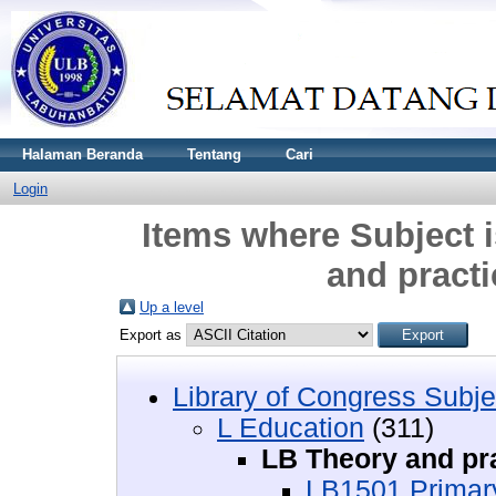
Halaman Beranda
Tentang
Cari
Login
Items where Subject 
and practi
Up a level
Export as
Library of Congress Subje
L Education
(311)
LB Theory and pra
LB1501 Primar