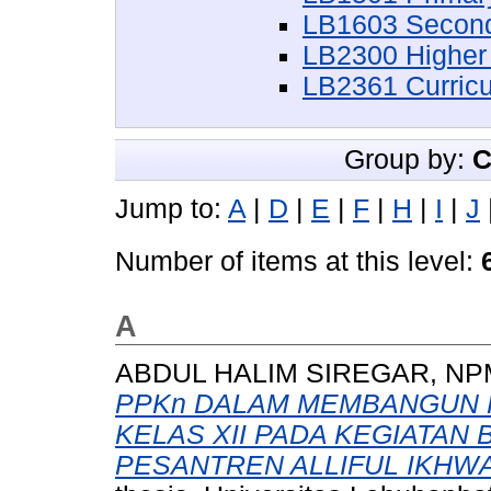
LB1603 Second
LB2300 Higher
LB2361 Curric
Group by:
C
Jump to:
A
|
D
|
E
|
F
|
H
|
I
|
J
Number of items at this level:
A
ABDUL HALIM SIREGAR, NP
PPKn DALAM MEMBANGUN P
KELAS XII PADA KEGIATAN
PESANTREN ALLIFUL IKHWA