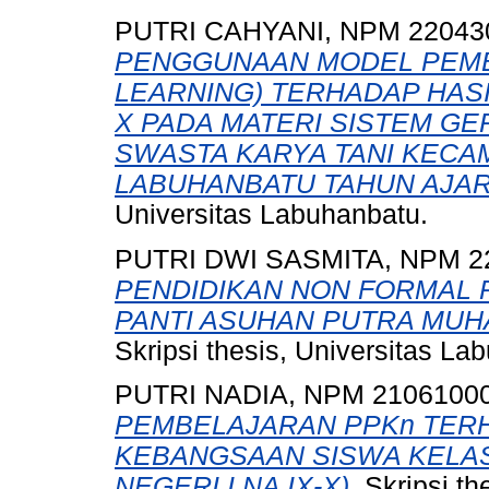
PUTRI CAHYANI, NPM 22043
PENGGUNAAN MODEL PEMBE
LEARNING) TERHADAP HASI
X PADA MATERI SISTEM GE
SWASTA KARYA TANI KECA
LABUHANBATU TAHUN AJARA
Universitas Labuhanbatu.
PUTRI DWI SASMITA, NPM 2
PENDIDIKAN NON FORMAL P
PANTI ASUHAN PUTRA MUH
Skripsi thesis, Universitas La
PUTRI NADIA, NPM 2106100
PEMBELAJARAN PPKn TE
KEBANGSAAN SISWA KELAS 
NEGERI I NA IX-X).
Skripsi th