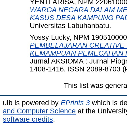
YENTI ARISA, NPM 2206100
WARGA NEGARA DALAM ME
KASUS DESA KAMPUNG PAD
Universitas Labuhanbatu.
Yossy Lucky, NPM 19051000
PEMBELAJARAN CREATIVE
KEMAMPUAN PEMECAHAN M
Jurnal AKSIOMA : Jurnal Piogr
1408-1416. ISSN 2089-8703 (P
This list was gener
ulb is powered by
EPrints 3
which is d
and Computer Science
at the Universi
software credits
.