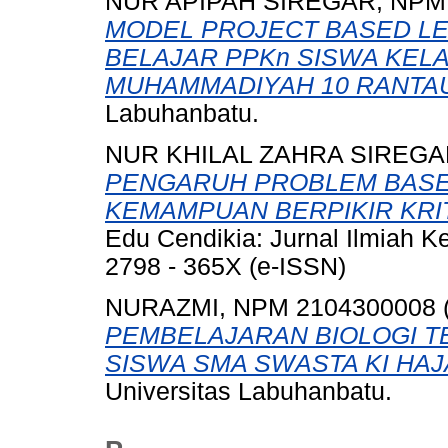
NUR APIPAH SIREGAR, NPM
MODEL PROJECT BASED LEA
BELAJAR PPKn SISWA KEL
MUHAMMADIYAH 10 RANTA
Labuhanbatu.
NUR KHILAL ZAHRA SIREGA
PENGARUH PROBLEM BASED
KEMAMPUAN BERPIKIR KRIT
Edu Cendikia: Jurnal Ilmiah K
2798 - 365X (e-ISSN)
NURAZMI, NPM 2104300008
PEMBELAJARAN BIOLOGI T
SISWA SMA SWASTA KI HA
Universitas Labuhanbatu.