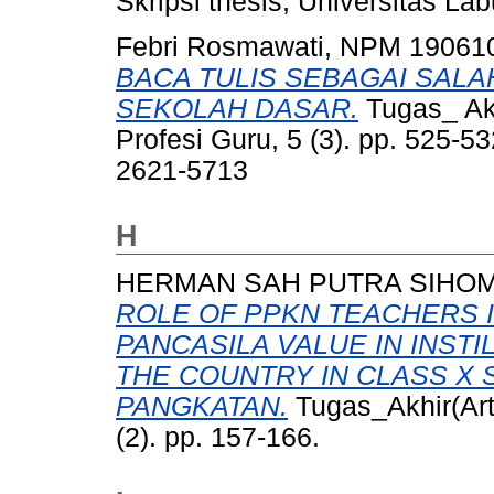
Skripsi thesis, Universitas La
Febri Rosmawati, NPM 19061
BACA TULIS SEBAGAI SAL
SEKOLAH DASAR.
Tugas_ Akh
Profesi Guru, 5 (3). pp. 525-
2621-5713
H
HERMAN SAH PUTRA SIHOMB
ROLE OF PPKN TEACHERS I
PANCASILA VALUE IN INSTI
THE COUNTRY IN CLASS X 
PANGKATAN.
Tugas_Akhir(Art
(2). pp. 157-166.